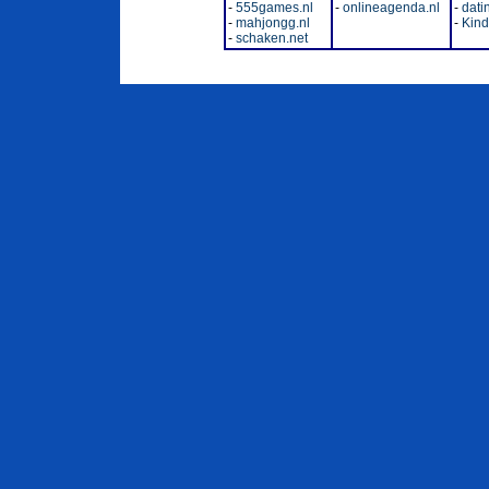
-
555games.nl
-
onlineagenda.nl
-
dati
-
mahjongg.nl
-
Kinde
-
schaken.net