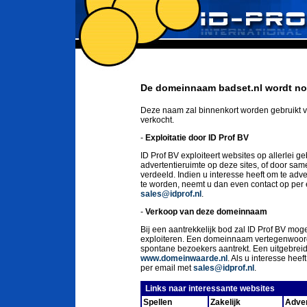
De domeinnaam badset.nl wordt nog
Deze naam zal binnenkort worden gebruikt v
verkocht.
-
Exploitatie door ID Prof BV
ID Prof BV exploiteert websites op allerlei g
advertentieruimte op deze sites, of door sa
verdeeld. Indien u interesse heeft om te ad
te worden, neemt u dan even contact op per
sales@idprof.nl
.
-
Verkoop van deze domeinnaam
Bij een aantrekkelijk bod zal ID Prof BV moge
exploiteren. Een domeinnaam vertegenwoord
spontane bezoekers aantrekt. Een uitgebrei
www.domeinwaarde.nl
. Als u interesse he
per email met
sales@idprof.nl
.
Links naar interessante websites
Spellen
Zakelijk
Adver